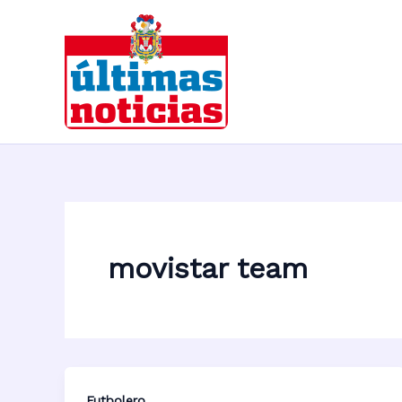
Ir
al
contenido
movistar team
Futbolero