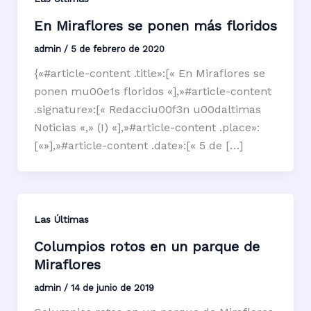
En Miraflores se ponen más floridos
admin
/
5 de febrero de 2020
{«#article-content .title»:[« En Miraflores se
ponen mu00e1s floridos «],»#article-content
.signature»:[« Redacciu00f3n u00daltimas
Noticias «,» (I) «],»#article-content .place»:
[«»],»#article-content .date»:[« 5 de […]
Las Últimas
Columpios rotos en un parque de
Miraflores
admin
/
14 de junio de 2019