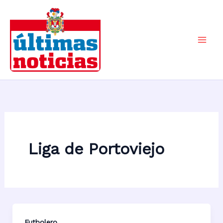
Ir
al
contenido
Mai
Men
Liga de Portoviejo
Futbolero