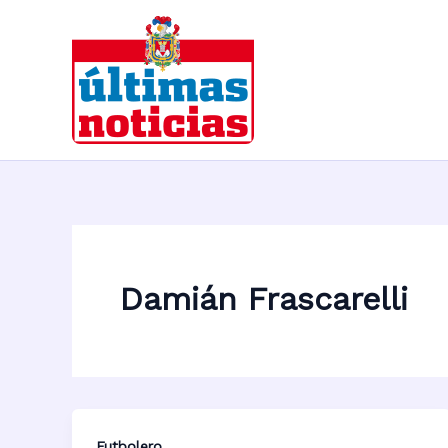
Ir
al
contenido
Damián Frascarelli
Futbolero