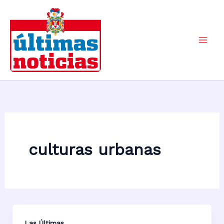
Ir
al
contenido
Mai
Men
culturas urbanas
Las Últimas