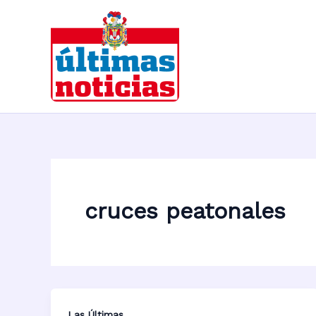
Ir
al
contenido
cruces peatonales
Las Últimas