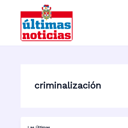
Ir
al
contenido
criminalización
Las Últimas