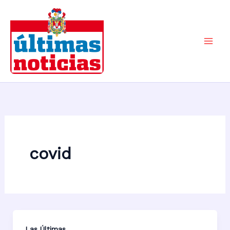
Ir
al
contenido
Mai
Men
covid
Las Últimas