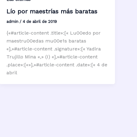
Lío por maestrías más baratas
admin
/
4 de abril de 2019
{«#article-content .title»:[« Lu00edo por
maestru00edas mu00e1s baratas
«],»#article-content .signature»:[« Yadira
Trujillo Mina «,» (I) «],»#article-content
.place»:[«»],»#article-content .date»:[« 4 de
abril