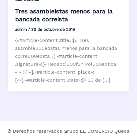
Tres asambleístas menos para la
bancada correísta
admin
/
30 de octubre de 2019
{«#article-content .title»:[« Tres
asambleu00edstas menos para la bancada
correu00edsta «],»#article-content
.signature»:[« Redacciu00f3n Polu00edtica
«,» (I) «],»#article-content .place»:
[«»],»#article-content .date»:[« 30 de […]
© Derechos reservados Grupo EL COMERCIO Queda