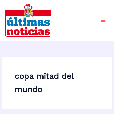
Ir
al
contenido
Mai
Men
copa mitad del
mundo