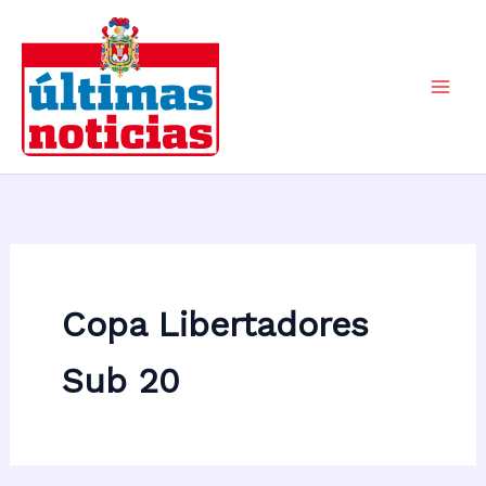
Ir
al
contenido
Mai
Men
Copa Libertadores
Sub 20