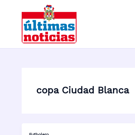
Ir
al
contenido
copa Ciudad Blanca
Futbolero