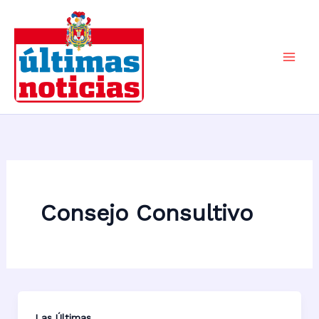
Ir
al
contenido
Mai
Men
Consejo Consultivo
Las Últimas