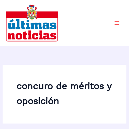
Ir
al
contenido
Mai
Men
concuro de méritos y
oposición