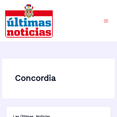
Ir
al
contenido
Mai
Men
Concordia
,
Las Últimas
Noticias