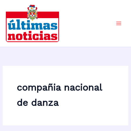
Ir
al
contenido
Mai
Men
compañia nacional
de danza