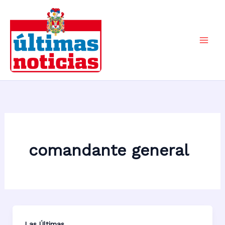
Ir
al
contenido
Mai
Men
comandante general
Las Últimas