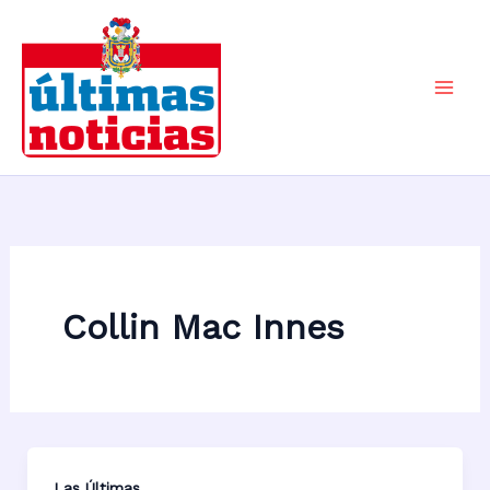
Ir
al
contenido
Mai
Men
Collin Mac Innes
Las Últimas