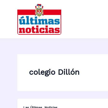
Ir
al
contenido
colegio Dillón
,
Las Últimas
Noticias