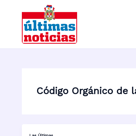
Ir
al
contenido
Código Orgánico de l
Las Últimas