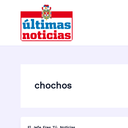
Ir
al
contenido
chochos
,
El Jefe Eres Tú
Noticias