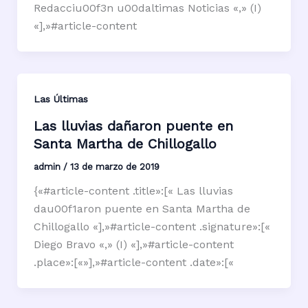
Redacciu00f3n u00daltimas Noticias «,» (I)
«],»#article-content
Las Últimas
Las lluvias dañaron puente en
Santa Martha de Chillogallo
admin
/
13 de marzo de 2019
{«#article-content .title»:[« Las lluvias
dau00f1aron puente en Santa Martha de
Chillogallo «],»#article-content .signature»:[«
Diego Bravo «,» (I) «],»#article-content
.place»:[«»],»#article-content .date»:[«