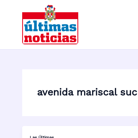
Ir
al
contenido
avenida mariscal suc
Las Últimas