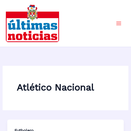
Ir
al
contenido
Mai
Men
Atlético Nacional
Futbolero