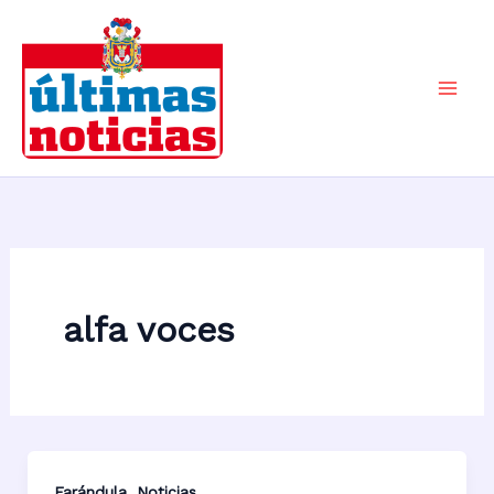
Ir
al
contenido
Mai
Men
alfa voces
,
Farándula
Noticias