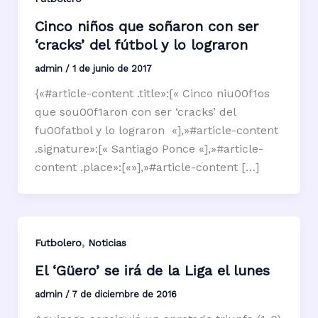
Cinco niños que soñaron con ser
‘cracks’ del fútbol y lo lograron
admin
/
1 de junio de 2017
{«#article-content .title»:[« Cinco niu00f1os
que sou00f1aron con ser ‘cracks’ del
fu00fatbol y lo lograron «],»#article-content
.signature»:[« Santiago Ponce «],»#article-
content .place»:[«»],»#article-content […]
,
Futbolero
Noticias
El ‘Güero’ se irá de la Liga el lunes
admin
/
7 de diciembre de 2016