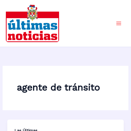
Ir
al
contenido
Mai
Men
agente de tránsito
Las Últimas