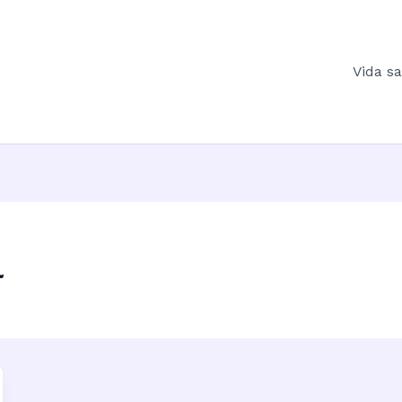
Vida s
l