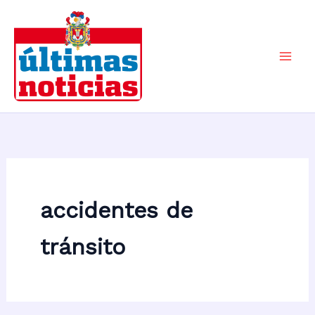
Ir
al
contenido
Mai
Men
accidentes de
tránsito