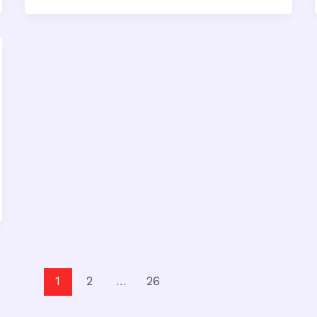
1
2
…
26