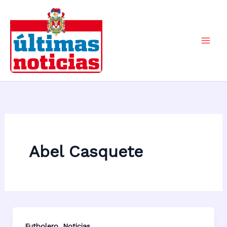
Ir
al
contenido
Mai
Men
Abel Casquete
,
Futbolero
Noticias