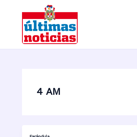
Ir
al
contenido
4 AM
Farándula