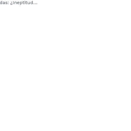
Caso de las entradas: ¿Ineptitud o estafa?