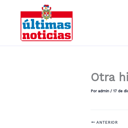
Ir
al
contenido
Otra h
Por
admin
/
17 de d
ANTERIOR