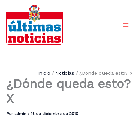
Ir
al
contenido
Mai
Men
Inicio
Noticias
¿Dónde queda esto? X
¿Dónde queda esto?
X
Por
admin
/
16 de diciembre de 2010