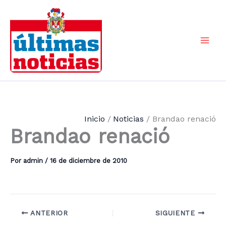
Ir
al
contenido
Mai
Men
Inicio
Noticias
Brandao renació
Brandao renació
Por
admin
/
16 de diciembre de 2010
ANTERIOR
SIGUIENTE