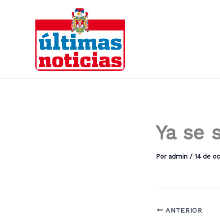
Ir
al
contenido
Ya se 
Por
admin
/
14 de o
ANTERIOR