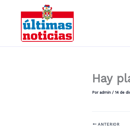
Ir
al
contenido
Hay pl
Por
admin
/
14 de d
ANTERIOR