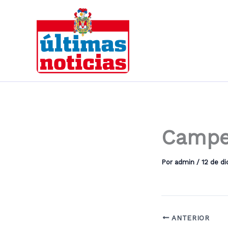
Ir
al
contenido
Campe
Por
admin
/
12 de d
ANTERIOR