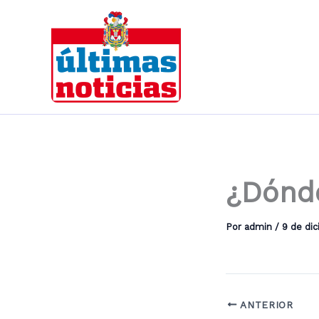
Ir
al
contenido
¿Dónde
Por
admin
/
9 de di
ANTERIOR