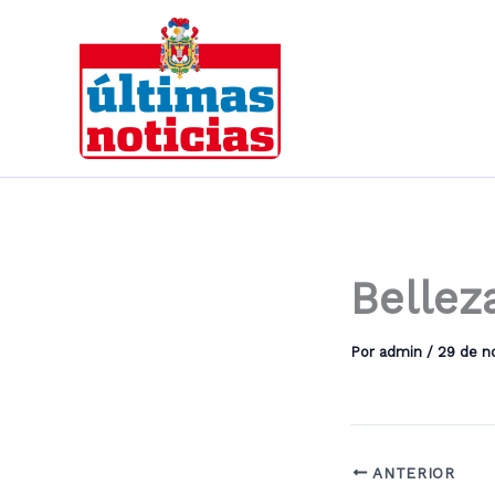
Ir
al
contenido
Bellez
Por
admin
/
29 de n
ANTERIOR