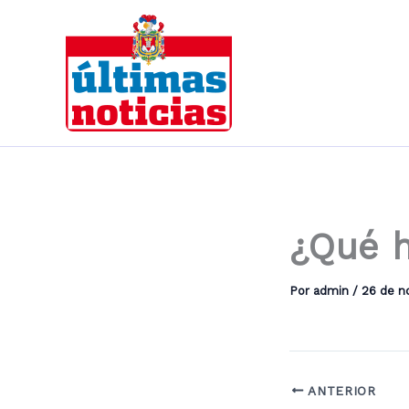
Ir
al
contenido
¿Qué h
Por
admin
/
26 de n
ANTERIOR