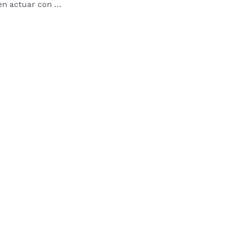
En la FEF no saben actuar con autoridad