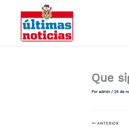
Ir
al
contenido
Que si
Por
admin
/
25 de n
ANTERIOR