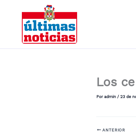
Ir
al
contenido
Los ce
Por
admin
/
23 de n
ANTERIOR