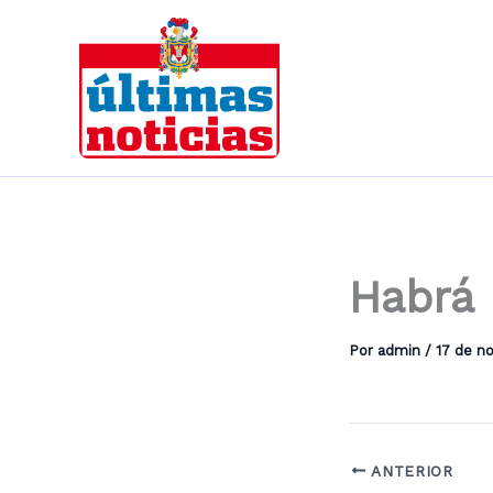
Ir
al
contenido
Habrá 
Por
admin
/
17 de n
ANTERIOR