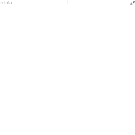
tricia
¿S