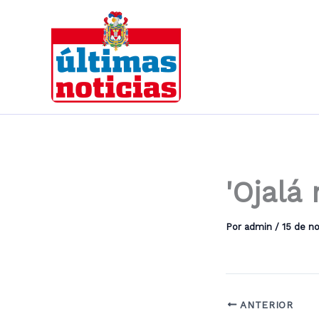
Ir
al
contenido
'Ojalá
Por
admin
/
15 de n
ANTERIOR