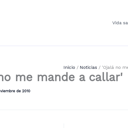
Vida s
Inicio
Noticias
'Ojalá no m
 no me mande a callar'
oviembre de 2010