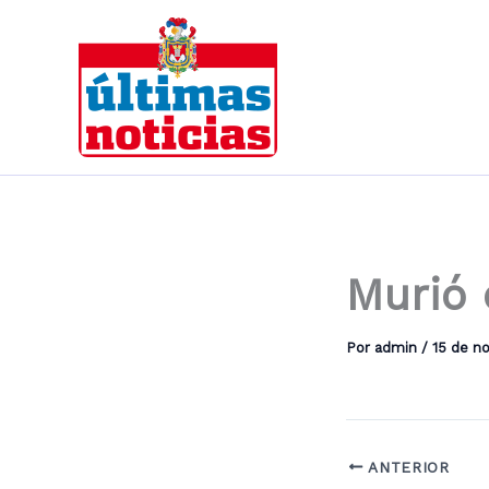
Ir
al
contenido
Murió 
Por
admin
/
15 de n
ANTERIOR