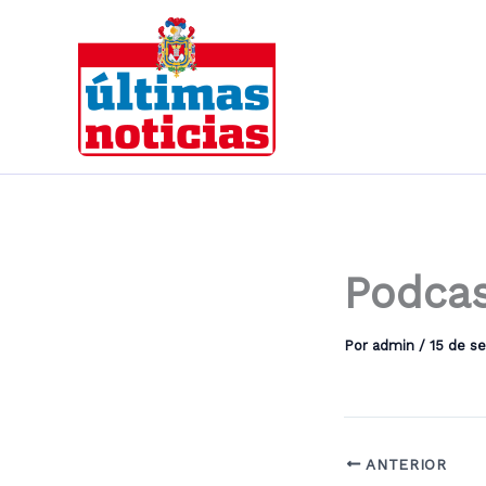
Ir
al
contenido
Podcas
Por
admin
/
15 de s
ANTERIOR