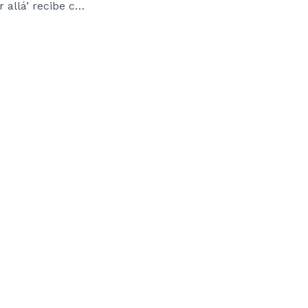
‘Ni por aquí ni por allá’ recibe críticas