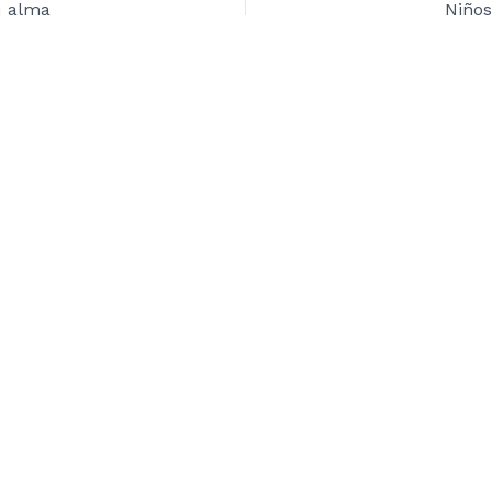
u alma
Niños