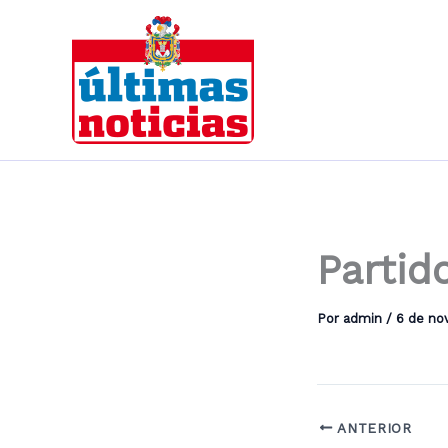
Ir
al
contenido
Partid
Por
admin
/
6 de no
ANTERIOR