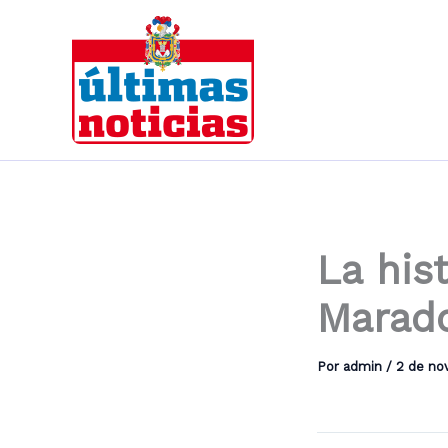
Ir
al
contenido
La hist
Marad
Por
admin
/
2 de no